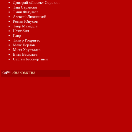
Дмитрий «Люсек» Сорокин
Таш Саркисян
Эмин Фатулаев
Алексей Лихницкий
Роман Юнусов
Таир Мамедов
Незлобин
Гавр
Тимур Родригес
Макс Перлов
Митя Хрусталев
Витя Васильев
Сергей Бессмертный
Знакомства