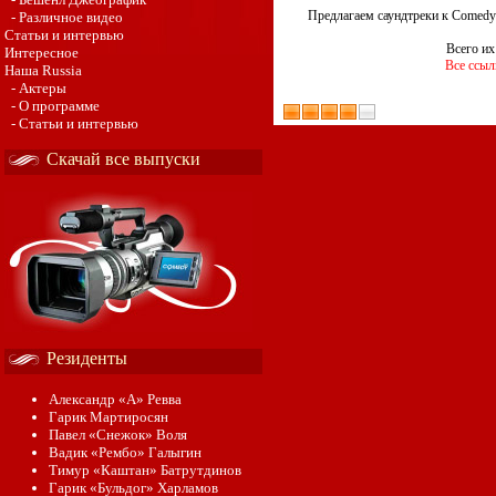
Предлагаем саундтреки к Comedy 
- Различное видео
Статьи и интервью
Всего их
Интересное
Все ссыл
Наша Russia
- Актеры
- О программе
- Статьи и интервью
Скачай все выпуски
Резиденты
Александр «А» Ревва
Гарик Мартиросян
Павел «Снежок» Воля
Вадик «Рембо» Галыгин
Тимур «Каштан» Батрутдинов
Гарик «Бульдог» Харламов