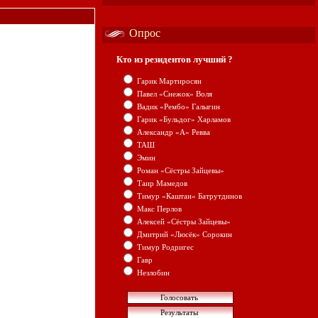
Опрос
Кто из резидентов лучший ?
Гарик Мартиросян
Павел «Снежок» Воля
Вадик «Рембо» Галыгин
Гарик «Бульдог» Харламов
Александр «А» Ревва
ТАШ
Эмин
Роман «Сёстры Зайцевы»
Таир Мамедов
Тимур «Каштан» Батрутдинов
Макс Перлов
Алексей «Сёстры Зайцевы»
Дмитрий «Люсёк» Сорокин
Тимур Родригес
Гавр
Незлобин