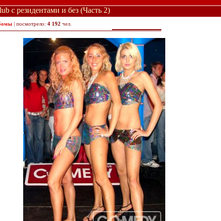
b с резидентами и без (Часть 2)
бомы
| посмотрело:
4 192
чел.