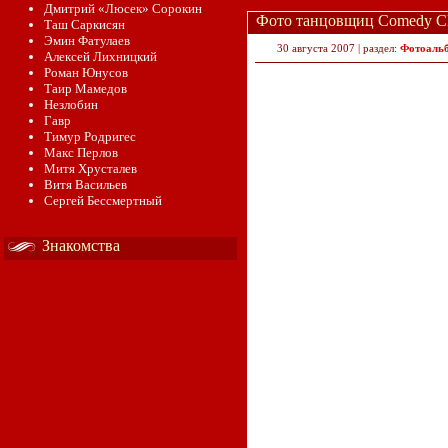
Дмитрий «Люсек» Сорокин
Фото танцовщиц Comedy Clu
Таш Саркисян
Эмин Фатулаев
30 августа 2007 | раздел:
Фотоаль
Алексей Лихницкий
Роман Юнусов
Таир Мамедов
Незлобин
Гавр
Тимур Родригес
Макс Перлов
Митя Хрусталев
Витя Васильев
Сергей Бессмертный
Знакомства