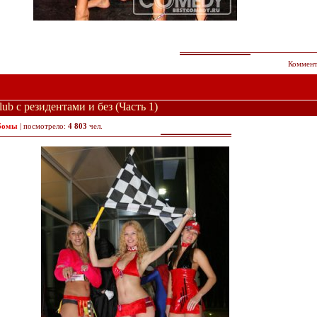
Коммент
b с резидентами и без (Часть 1)
бомы
| посмотрело:
4 803
чел.