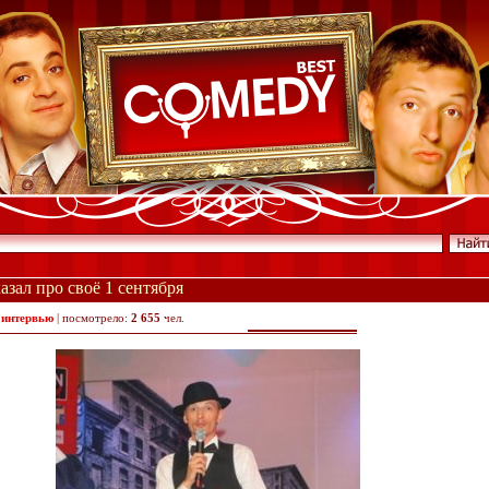
зал про своё 1 сентября
 интервью
| посмотрело:
2 655
чел.