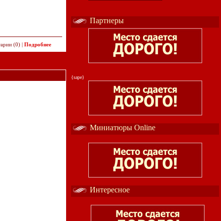
Партнеры
арии (0) |
Подробнее
{sape}
Миниатюры Online
Интересное