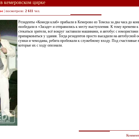
 в кемеровском цирке
ое
| посмотрело:
2 611
чел.
Резиденты «Комеди клаб» прибыли в Кемерово из Томска за два часа до кон
пообедали в «Засаде» и отправились к месту выступления. К тому времени к
стекаться зрители, всё вокруг заставили машинами, и автобус с юмористами
припарковаться у здания. Тогда резидентов просто высадили на автобусной 
сумки и чемоданы, ребята пробежали к служебному входу. Под счастливые 
которые их с ходу опознали.
Коммент