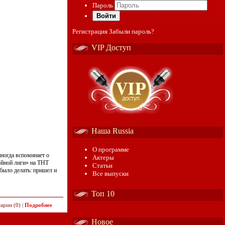
Пароль
Войти
Регистрация
Забыли пароль?
VIP Доступ
Наша Russia
О программе
иногда вспоминает о
Актеры
ойной лиги» на ТНТ
Статьи
было делать: пришел и
Все выпуски
Топ 10
арии (0) |
Подробнее
Новое