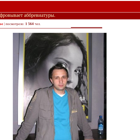
фровывает аббревиатуры.
ое
| посмотрело:
1 564
чел.