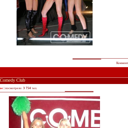
Коммент
Comedy Club
ое
| посмотрело:
3 754
чел.