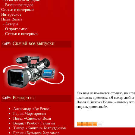
- Различное видео
Статьи и интервью
Интересное
Наша Russia
- Актеры
- О программе
- Статьи и интервью
Скачай все выпуски
Как вам не покажется странно, но «г
Резиденты
школьных временах: «Я всегда любил 
Павел «Снежок» Воля», – потому что 
сидишь довольный».
Александр «А» Ревва
Гарик Мартиросян
Павел «Снежок» Воля
Вадик «Рембо» Галыгин
Тимур «Каштан» Батрутдинов
Гарик «Бульдог» Харламов