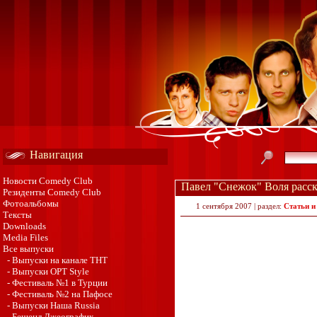
Навигация
Новости Comedy Club
Павел "Снежок" Воля расска
Резиденты Comedy Club
Фотоальбомы
1 сентября 2007 | раздел:
Статьи и
Тексты
Downloads
Media Files
Все выпуски
- Выпуски на канале ТНТ
- Выпуски ОРТ Style
- Фестиваль №1 в Турции
- Фестиваль №2 на Пафосе
- Выпуски Наша Russia
- Бешенл Джеографик