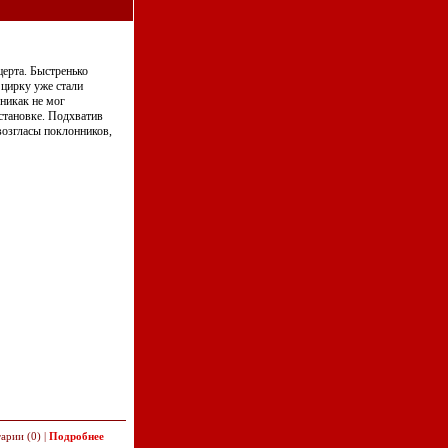
церта. Быстренько
 цирку уже стали
 никак не мог
остановке. Подхватив
возгласы поклонников,
арии (0) |
Подробнее